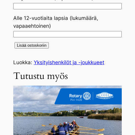
Alle 12-vuotiaita lapsia (lukumäärä,
vapaaehtoinen)
S
Lisää ostoskoriin
i
l
Luokka:
Yksityishenkilöt ja -joukkueet
a
Tutustu myös
k
k
a
p
a
t
i
k