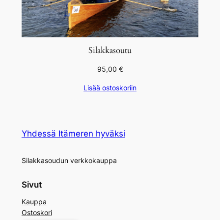
k
a
m
ä
Silakkasoutu
ä
95,00
€
r
ä
Lisää ostoskoriin
Yhdessä Itämeren hyväksi
Silakkasoudun verkkokauppa
Sivut
Kauppa
Ostoskori